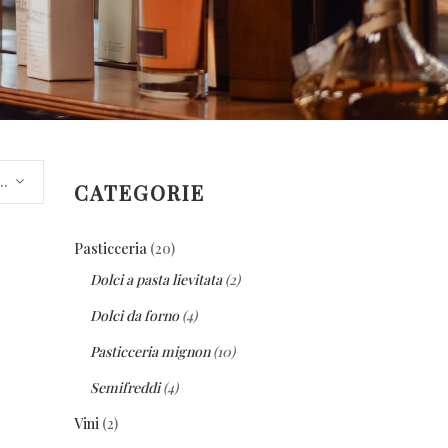
to predefinito
CATEGORIE
20
Pasticceria
20
prodotti
2
Dolci a pasta lievitata
2
prodotti
4
Dolci da forno
4
prodotti
10
Pasticceria mignon
10
prodotti
4
Semifreddi
4
prodotti
2
Vini
2