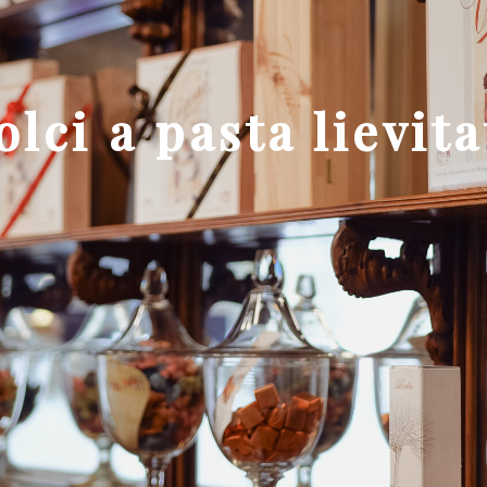
olci a pasta lievita