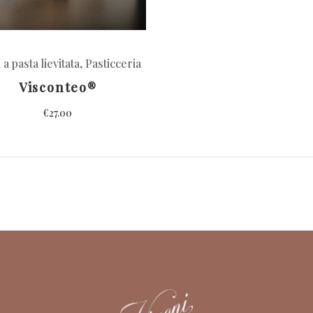
 a pasta lievitata
,
Pasticceria
Visconteo®
€
27.00